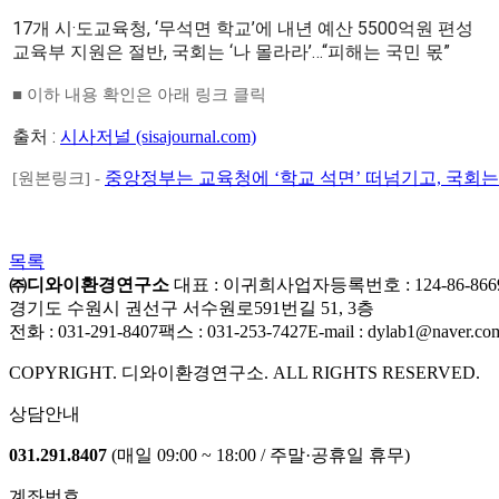
17개 시·도교육청, ‘무석면 학교’에 내년 예산 5500억원 편성
교육부 지원은 절반, 국회는 ‘나 몰라라’…“피해는 국민 몫”
■ 이하 내용 확인은 아래 링크 클릭
출처 :
시사저널 (sisajournal.com)
중앙정부는 교육청에 ‘학교 석면’ 떠넘기고, 국회는 예산안 
[원본링크] -
목록
㈜디와이환경연구소
대표 : 이귀희
사업자등록번호 : 124-86-866
경기도 수원시 권선구 서수원로591번길 51, 3층
전화 : 031-291-8407
팩스 : 031-253-7427
E-mail : dylab1@naver.co
COPYRIGHT. 디와이환경연구소. ALL RIGHTS RESERVED.
상담안내
031.291.8407
(매일 09:00 ~ 18:00 / 주말·공휴일 휴무)
계좌번호