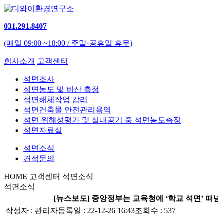
031.291.8407
(매일 09:00 ~18:00 / 주말·공휴일 휴무)
회사소개
고객센터
석면조사
석면농도 및 비산 측정
석면해체작업 감리
석면건축물 안전관리용역
석면 위해성평가 및 실내공기 중 석면농도측정
석면자료실
석면소식
견적문의
HOME
고객센터
석면소식
석면소식
[뉴스보도] 중앙정부는 교육청에 ‘학교 석면’ 떠넘
작성자 :
관리자
등록일 : 22-12-26 16:43
조회수 : 537