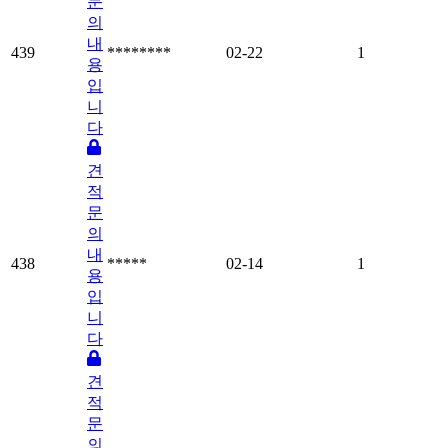
문
의
내
439
********
02-22
1
용
입
니
다
견
적
문
의
내
438
*****
02-14
1
용
입
니
다
견
적
문
의