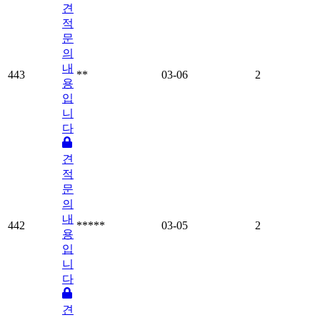
견
적
문
의
내
443
**
03-06
2
용
입
니
다
견
적
문
의
내
442
*****
03-05
2
용
입
니
다
견