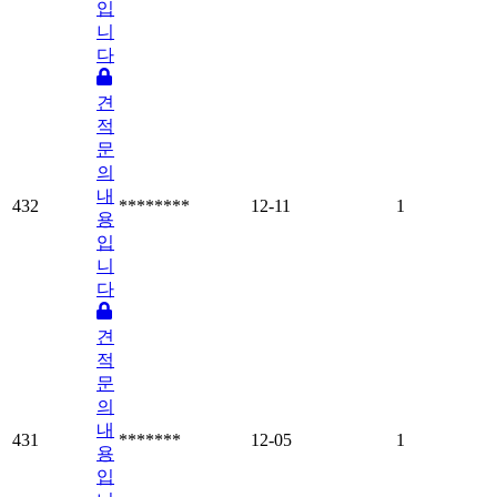
입
니
다
견
적
문
의
내
432
********
12-11
1
용
입
니
다
견
적
문
의
내
431
*******
12-05
1
용
입