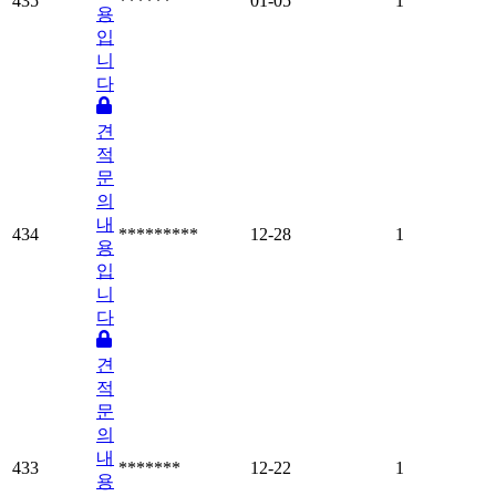
435
******
01-05
1
용
입
니
다
견
적
문
의
내
434
*********
12-28
1
용
입
니
다
견
적
문
의
내
433
*******
12-22
1
용