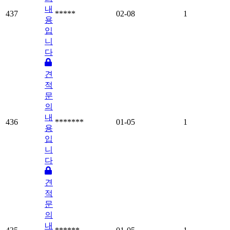
내
437
*****
02-08
1
용
입
니
다
견
적
문
의
내
436
*******
01-05
1
용
입
니
다
견
적
문
의
내