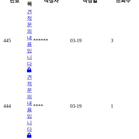
번호
작성자
작성일
조회수
목
견
적
문
의
내
445
******
03-19
3
용
입
니
다
견
적
문
의
내
444
****
03-19
1
용
입
니
다