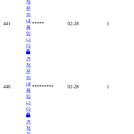
적
문
의
내
441
*****
02-28
1
용
입
니
다
견
적
문
의
내
440
*********
02-28
1
용
입
니
다
견
적